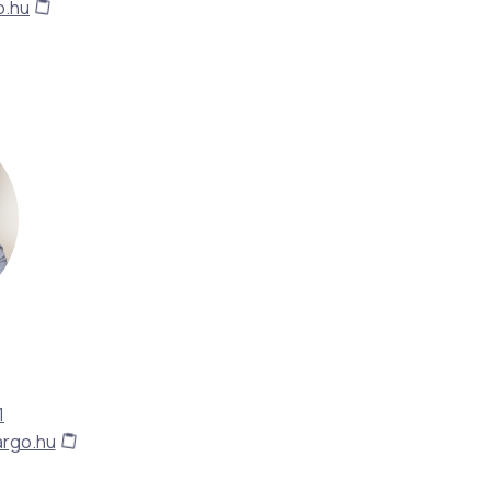
o.hu
1
argo.hu