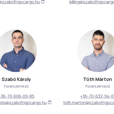
g@szabofrigocargo.hu
billing@szabofrigocarg
Szabó Károly
Tóth Márton
Fuvarszervező
Fuvarszervező
+36-70-606-09-85
+36-70-632-94-0
roly@szabofrigocargo.hu
toth.marton@szabofrigoc