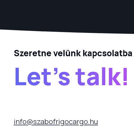
Szeretne velünk kapcsolatba 
Let's talk!
info@szabofrigocargo.hu