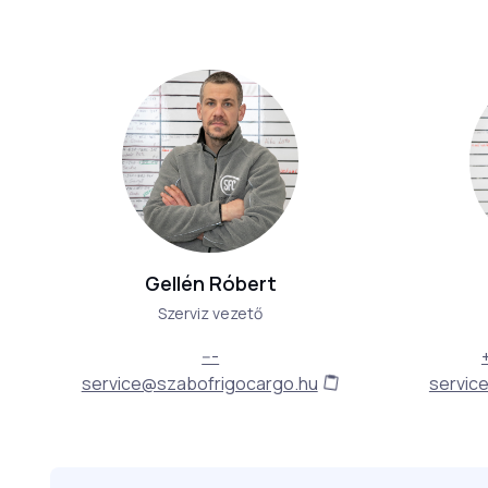
Gellén Róbert
Szerviz vezető
---
service@szabofrigocargo.hu
servic