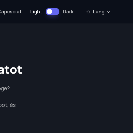
Light
Dark
Kapcsolat
Lang
atot
ége?
pot, és