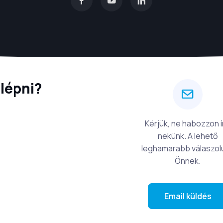
lépni?
Kérjük, ne habozzon í
nekünk. A lehető
leghamarabb válaszol
Önnek.
Email küldés