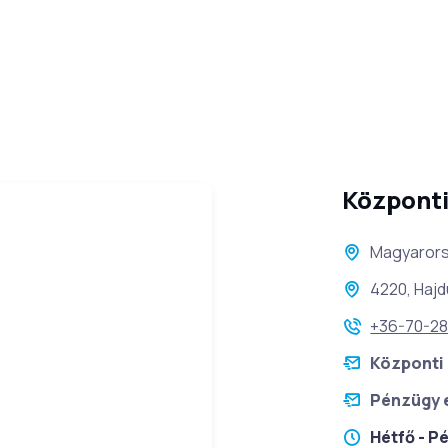
Központi
Magyaror
4220, Hajd
+36-70-2
Központi 
Pénzügy 
Hétfő - P