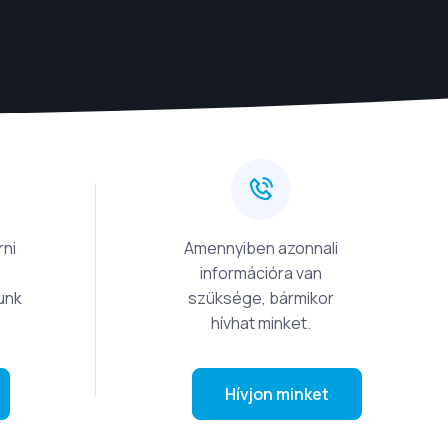
rni
Amennyiben azonnali
információra van
unk
szüksége, bármikor
hívhat minket.
Hívjon minket