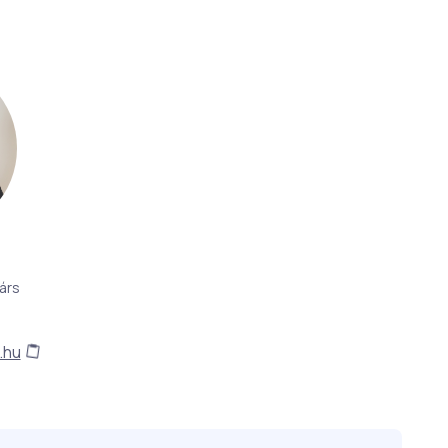
árs
.hu