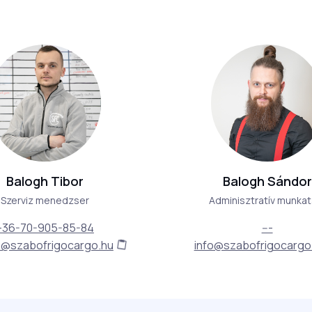
Balogh Tibor
Balogh Sándor
Szerviz menedzser
Adminisztratív munkat
+36-70-905-85-84
---
e@szabofrigocargo.hu
info@szabofrigocargo