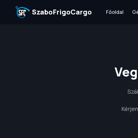
SzaboFrigoCargo
Főoldal
Gé
Veg
Szá
Kérjen