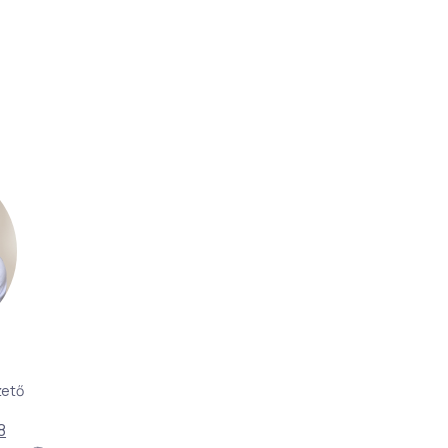
zető
8