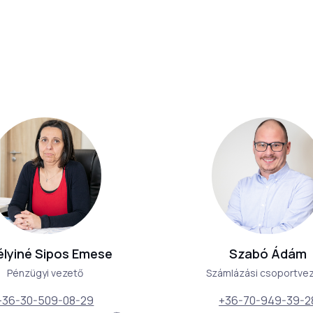
élyiné Sipos Emese
Szabó Ádám
Pénzügyi vezető
Számlázási csoportve
+36-30-509-08-29
+36-70-949-39-2