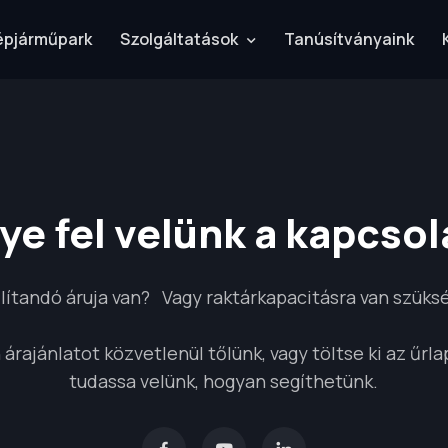
pjárműpark
Szolgáltatások
Tanúsítványaink
ye fel velünk a kapcsol
llítandó áruja van? Vagy raktárkapacitásra van szüks
 árajánlatot közvetlenül tőlünk, vagy töltse ki az űrla
tudassa velünk, hogyan segíthetünk.