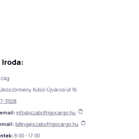
 Iroda:
szág
úböszörmény, Külső-Újvárosi út 16
87-3928
email:
info@szabofrigocargo.hu
email:
billing@szabofrigocargo.hu
éntek:
8:00 - 17:00